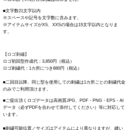
■文字数21文字以内
※スペースや記号を文字数に含みます。
※アイテムサイズがXS、XXSの場合は15文字以内となりま
す。
【ロゴ刺繡】
ロゴ初回型作成代：3,850円（税込）
ロゴ刺繍代：1カ所につき880円（税込）
■二回目以降、同じ型を使用しての刺繍は1カ所ごとの刺繍代金
のみでご利用頂けます。
■ご提出頂くロゴデータは高画質JPG、PDF・PNG・EPS・AI
データ（必ずPDFを合わせて添付してください）等に対応して
います。
■刺繍可能位置／サイズはアイテムにより異なりますが、縫い