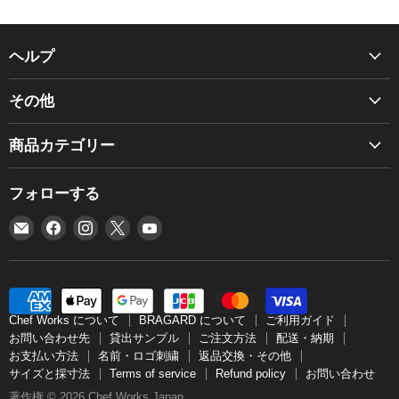
ヘルプ
Chef Works について
その他
BRAGARD について
商品カタログ
ご利用ガイド
商品カテゴリー
お見積り
お問い合わせ先
BRAGARD
個人情報保護方針
フォローする
貸出サンプル
NEW
利用規約
ご注文方法
E
Facebook
Instagram
X
YouTube
エプロン
グローバルネットワーク
メ
で
で
で
で
配送・納期
コックコート
グローバルソーシングポリシー
ー
見
見
見
見
お支払い方法
シャツ
ル
つ
つ
つ
つ
特定商取引法
名前・ロゴ刺繍
帽子
で
け
け
け
け
Chef Works について
BRAGARD について
ご利用ガイド
返品交換・その他
見
て
て
て
て
アクセサリー
お問い合わせ先
貸出サンプル
ご注文方法
配送・納期
サイズと採寸法
お支払い方法
名前・ロゴ刺繍
返品交換・その他
つ
く
く
く
く
パンツ
サイズと採寸法
Terms of service
Refund policy
お問い合わせ
け
だ
だ
だ
だ
Terms of service
ベスト
著作権 © 2026 Chef Works Japan。