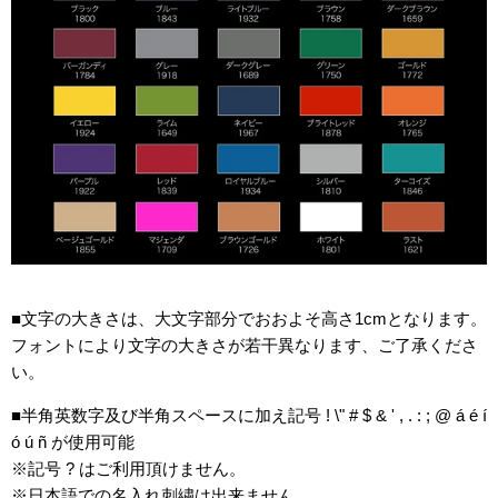
■文字の大きさは、大文字部分でおおよそ高さ1cmとなります。
フォントにより文字の大きさが若干異なります、ご了承くださ
い。
■半角英数字及び半角スペースに加え記号 ! \" # $ & ' , . : ; @ á é í
ó ú ñ が使用可能
※記号 ? はご利用頂けません。
※日本語での名入れ刺繍は出来ません。