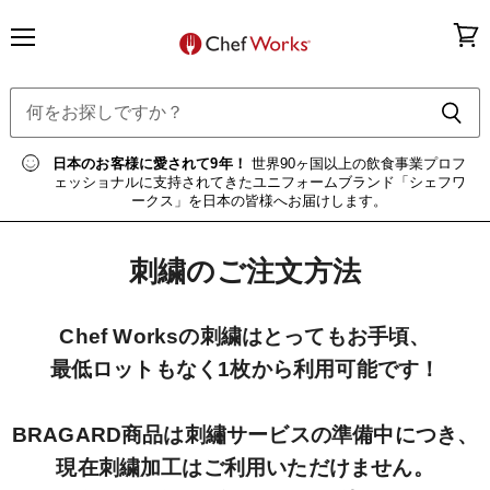
メ
カ
ニ
ー
ュ
ト
ー
を
見
る
日本のお客様に愛されて9年！
世界90ヶ国以上の飲食事業プロフ
ェッショナルに支持されてきたユニフォームブランド「シェフワ
ークス」を日本の皆様へお届けします。
刺繍のご注文方法
Chef Worksの刺繍はとってもお手頃、
最低ロットもなく1枚から利用可能です！
BRAGARD商品は刺繡サービスの準備中につき、
現在刺繍加工はご利用いただけません。