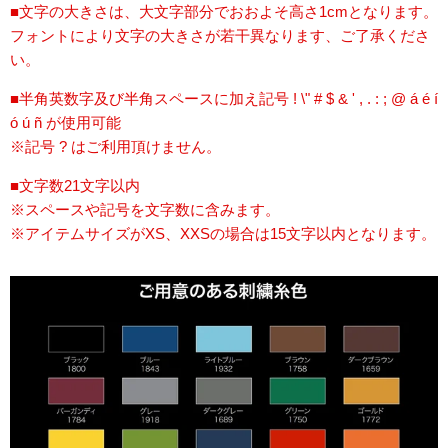
■文字の大きさは、大文字部分でおおよそ高さ1cmとなります。
フォントにより文字の大きさが若干異なります、ご了承くださ
い。
■半角英数字及び半角スペースに加え記号 ! \" # $ & ' , . : ; @ á é í
ó ú ñ
が使用可能
※記号 ? はご利用頂けません。
■文字数21文字以内
※スペースや記号を文字数に含みます。
※アイテムサイズがXS、XXSの場合は15文字以内となります。