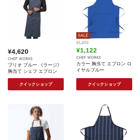
SALE
元
¥1,870
の
現
¥1,122
¥4,620
価
在
CHEF WORKS
格
CHEF WORKS
の
カラー 胸当て エプロン ロ
ブリオ ブルー 《ラージ》
イヤルブルー
価
胸当て シェフ エプロン
格
クイックショップ
クイックショップ