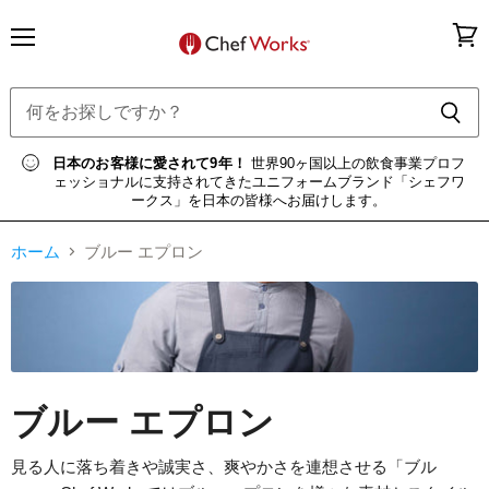
メ
カ
ニ
ー
ュ
ト
ー
を
見
る
日本のお客様に愛されて9年！
世界90ヶ国以上の飲食事業プロフ
ェッショナルに支持されてきたユニフォームブランド「シェフワ
ークス」を日本の皆様へお届けします。
ホーム
ブルー エプロン
ブルー エプロン
見る人に落ち着きや誠実さ、爽やかさを連想させる「ブル