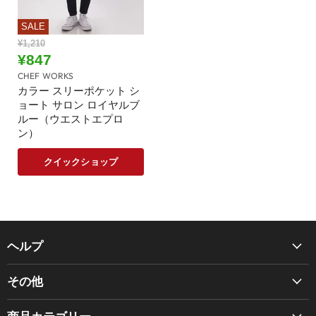
SALE
元
¥1,210
の
現
¥847
価
在
CHEF WORKS
格
の
カラー スリーポケット シ
ョート サロン ロイヤルブ
価
ルー（ウエストエプロ
格
ン）
クイックショップ
ヘルプ
Chef Works について
その他
BRAGARD について
商品カタログ
ご利用ガイド