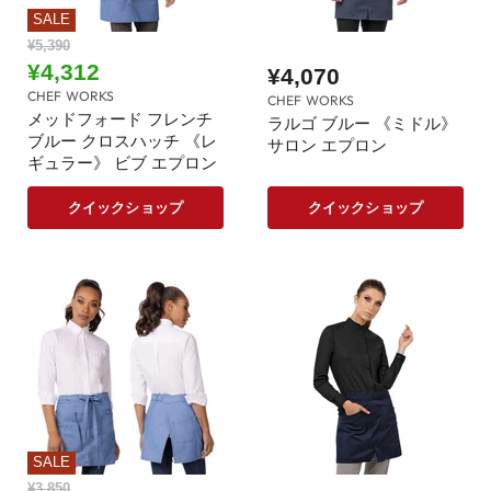
SALE
元
¥5,390
の
現
¥4,312
¥4,070
価
在
CHEF WORKS
格
CHEF WORKS
の
メッドフォード フレンチ
ラルゴ ブルー 《ミドル》
ブルー クロスハッチ 《レ
価
サロン エプロン
ギュラー》 ビブ エプロン
格
クイックショップ
クイックショップ
SALE
元
¥3,850