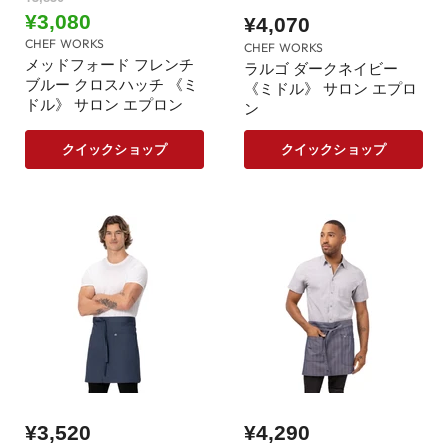
の
現
¥3,080
¥4,070
価
在
CHEF WORKS
格
CHEF WORKS
の
メッドフォード フレンチ
ラルゴ ダークネイビー
ブルー クロスハッチ 《ミ
価
《ミドル》 サロン エプロ
ドル》 サロン エプロン
ン
格
クイックショップ
クイックショップ
¥3,520
¥4,290