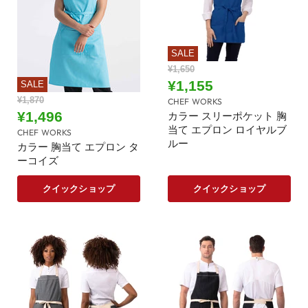
SALE
元
¥1,650
の
現
¥1,155
SALE
価
在
元
¥1,870
CHEF WORKS
格
の
現
¥1,496
の
カラー スリーポケット 胸
価
当て エプロン ロイヤルブ
在
価
CHEF WORKS
格
ルー
の
格
カラー 胸当て エプロン タ
ーコイズ
価
格
クイックショップ
クイックショップ