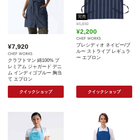
完売
元
¥4,840
の
現
¥2,200
価
在
CHEF WORKS
格
の
プレシディオ ネイビー/ブ
¥7,920
ルー ストライプ レギュラ
価
CHEF WORKS
ー エプロン
格
クラフトマン 綿100% プ
レミアム ジャガード デニ
ム インディゴブルー 胸当
て エプロン
クイックショップ
クイックショップ