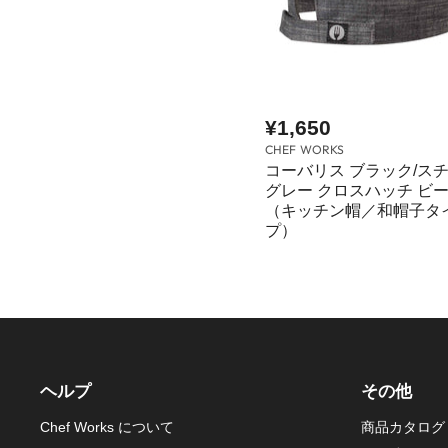
¥1,650
CHEF WORKS
コーバリス ブラック/ス
グレー クロスハッチ ビ
（キッチン帽／和帽子タ
プ）
ヘルプ
その他
Chef Works について
商品カタログ