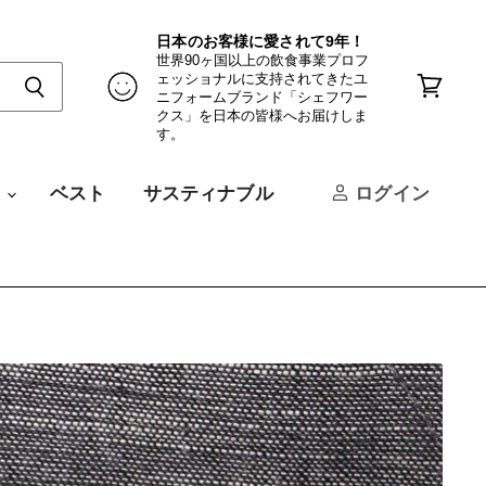
日本のお客様に愛されて9年！
世界90ヶ国以上の飲食事業プロフ
ェッショナルに支持されてきたユ
ニフォームブランド「シェフワー
カ
クス」を日本の皆様へお届けしま
ー
す。
ト
を
見
ツ
ベスト
サスティナブル
ログイン
る