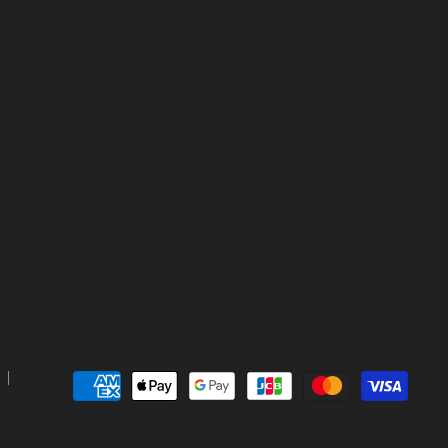
メ
で
で
で
で
ー
見
見
見
見
ル
つ
つ
つ
つ
で
け
け
け
け
見
て
て
て
て
つ
く
く
く
く
け
だ
だ
だ
だ
て
さ
さ
さ
さ
く
い
い
い
い
だ
さ
い