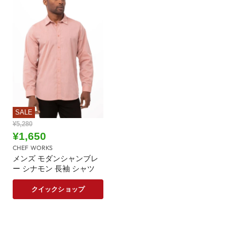
SALE
元
¥5,280
の
現
¥1,650
価
在
CHEF WORKS
格
の
メンズ モダンシャンブレ
ー シナモン 長袖 シャツ
価
格
クイックショップ