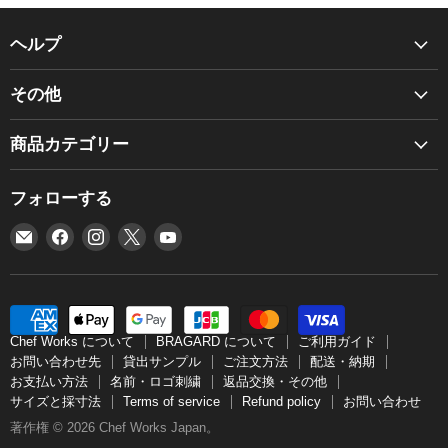
ヘルプ
Chef Works について
その他
BRAGARD について
商品カタログ
ご利用ガイド
商品カテゴリー
お見積り
お問い合わせ先
BRAGARD
個人情報保護方針
フォローする
貸出サンプル
NEW
利用規約
ご注文方法
E
Facebook
Instagram
X
YouTube
エプロン
グローバルネットワーク
メ
で
で
で
で
配送・納期
コックコート
グローバルソーシングポリシー
ー
見
見
見
見
お支払い方法
シャツ
ル
つ
つ
つ
つ
特定商取引法
名前・ロゴ刺繍
帽子
で
け
け
け
け
Chef Works について
BRAGARD について
ご利用ガイド
返品交換・その他
見
て
て
て
て
アクセサリー
お問い合わせ先
貸出サンプル
ご注文方法
配送・納期
サイズと採寸法
お支払い方法
名前・ロゴ刺繍
返品交換・その他
つ
く
く
く
く
パンツ
サイズと採寸法
Terms of service
Refund policy
お問い合わせ
け
だ
だ
だ
だ
Terms of service
ベスト
著作権 © 2026 Chef Works Japan。
て
さ
さ
さ
さ
Refund policy