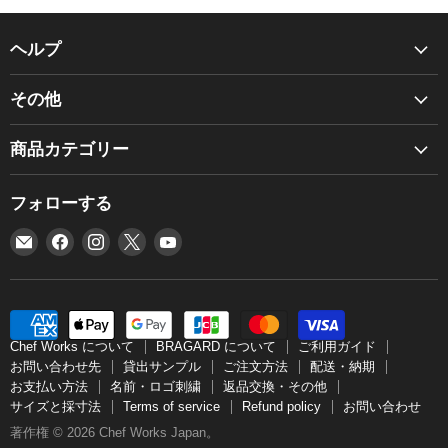
ヘルプ
Chef Works について
その他
BRAGARD について
商品カタログ
ご利用ガイド
商品カテゴリー
お見積り
お問い合わせ先
BRAGARD
個人情報保護方針
フォローする
貸出サンプル
NEW
利用規約
ご注文方法
E
Facebook
Instagram
X
YouTube
エプロン
グローバルネットワーク
メ
で
で
で
で
配送・納期
コックコート
グローバルソーシングポリシー
ー
見
見
見
見
お支払い方法
シャツ
ル
つ
つ
つ
つ
特定商取引法
名前・ロゴ刺繍
帽子
で
け
け
け
け
Chef Works について
BRAGARD について
ご利用ガイド
返品交換・その他
見
て
て
て
て
アクセサリー
お問い合わせ先
貸出サンプル
ご注文方法
配送・納期
サイズと採寸法
お支払い方法
名前・ロゴ刺繍
返品交換・その他
つ
く
く
く
く
パンツ
サイズと採寸法
Terms of service
Refund policy
お問い合わせ
け
だ
だ
だ
だ
Terms of service
ベスト
著作権 © 2026 Chef Works Japan。
て
さ
さ
さ
さ
Refund policy