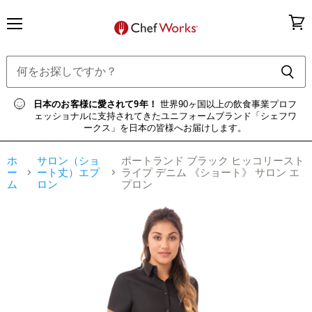
メ
カ
ニ
ー
ュ
ト
ー
を
見
る
日本のお客様に愛されて9年！
世界90ヶ国以上の飲食事業プロフ
ェッショナルに支持されてきたユニフォームブランド「シェフワ
ークス」を日本の皆様へお届けします。
ホ
サロン（ショ
ポートランド ブラック ヒッコリースト
ー
ート丈）エプ
ライプ デニム 《ショート》 サロン エ
ム
ロン
プロン