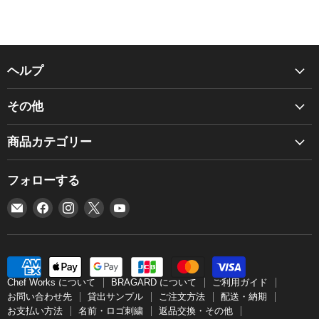
ヘルプ
Chef Works について
その他
BRAGARD について
商品カタログ
ご利用ガイド
商品カテゴリー
お見積り
お問い合わせ先
BRAGARD
個人情報保護方針
フォローする
貸出サンプル
NEW
利用規約
ご注文方法
E
Facebook
Instagram
X
YouTube
エプロン
グローバルネットワーク
メ
で
で
で
で
配送・納期
コックコート
グローバルソーシングポリシー
ー
見
見
見
見
お支払い方法
シャツ
ル
つ
つ
つ
つ
特定商取引法
名前・ロゴ刺繍
帽子
で
け
け
け
け
Chef Works について
BRAGARD について
ご利用ガイド
返品交換・その他
見
て
て
て
て
アクセサリー
お問い合わせ先
貸出サンプル
ご注文方法
配送・納期
サイズと採寸法
お支払い方法
名前・ロゴ刺繍
返品交換・その他
つ
く
く
く
く
パンツ