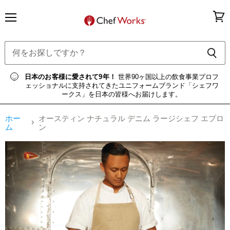
メ
カ
ニ
ー
ュ
ト
ー
を
見
る
日本のお客様に愛されて9年！
世界90ヶ国以上の飲食事業プロフ
ェッショナルに支持されてきたユニフォームブランド「シェフワ
ークス」を日本の皆様へお届けします。
ホー
オースティン ナチュラル デニム ラージシェフ エプロ
ム
ン