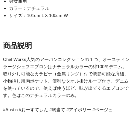
男女兼用
カラー：ナチュラル
サイズ：101cm L X 100cm W
商品説明
Chef Works人気のアーバンコレクションの１つ、オースティン
ラージシェフエプロンはナチュラルカラーの綿100％デニム。
取り外し可能なカラビナ（金属リング）付で調節可能な肩紐、
小物挿し用胸ポケット。便利なタオル掛けループ付き。デニム
を使っているので、使えば使うほど、味が出てくるエプロンで
す。色はこのナチュラルカラーのみ。
#Austin #おーすてぃん
#胸当て #アイボリー #ベージュ