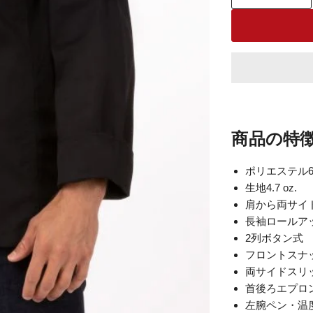
商品の特
ポリエステル6
生地4.7 oz.
肩から両サイドC
長袖ロールア
2列ボタン式
フロントスナ
両サイドスリ
首後ろエプロ
左腕ペン・温