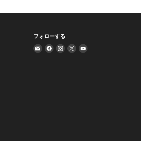
フォローする
E
Facebook
Instagram
X
YouTube
メ
で
で
で
で
ー
見
見
見
見
ル
つ
つ
つ
つ
で
け
け
け
け
見
て
て
て
て
つ
く
く
く
く
け
だ
だ
だ
だ
て
さ
さ
さ
さ
く
い
い
い
い
だ
さ