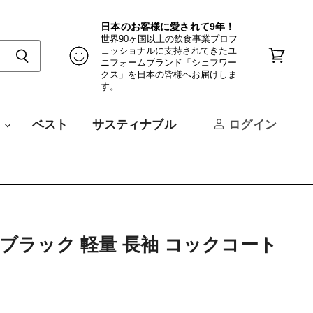
日本のお客様に愛されて9年！
世界90ヶ国以上の飲食事業プロフ
ェッショナルに支持されてきたユ
ニフォームブランド「シェフワー
カ
クス」を日本の皆様へお届けしま
ー
す。
ト
を
見
ツ
ベスト
サスティナブル
ログイン
る
 ブラック 軽量 長袖 コックコート