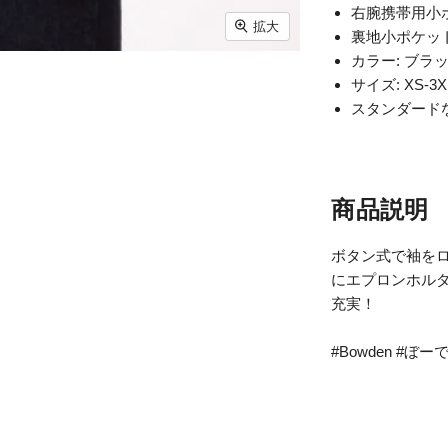
右腕携帯用小
拡大
裏地小ポケッ
カラー: ブラ
サイズ: XS-
スタンダードな
商品説明
ボタン式で袖を
にエプロンホル
充実！
#Bowden #ぼ