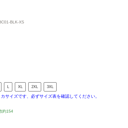
BC01-BLK-XS
L
XL
2XL
3XL
リカサイズです、必ずサイズ表を確認してください。
数約154