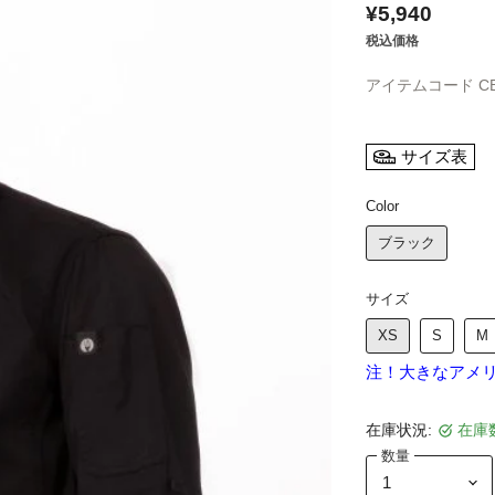
¥5,940
税込価格
アイテムコード
C
サイズ表
Color
ブラック
サイズ
XS
S
M
注！大きなアメ
在庫状況:
在庫
数量