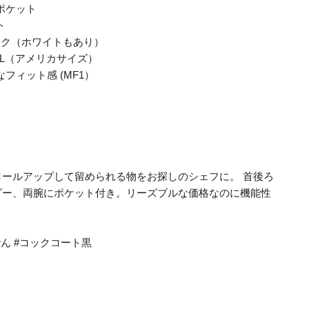
ポケット
ト
ック（ホワイトもあり）
3XL（アメリカサイズ）
フィット感 (MF1）
ロールアップして留められる物をお探しのシェフに。 首後ろ
ダー、両腕にポケット付き。リーズブルな価格なのに機能性
ーでん #コックコート黒