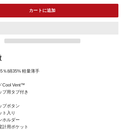
カートに追加
徴
5％/綿35% 軽量薄手
ool Vent™
ップ用タブ付き
ップボタン
ット入り
ンホルダー
度計用ポケット