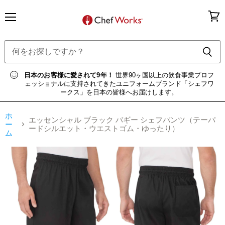
メ
カ
ニ
ー
ュ
ト
ー
を
見
る
日本のお客様に愛されて9年！
世界90ヶ国以上の飲食事業プロフ
ェッショナルに支持されてきたユニフォームブランド「シェフワ
ークス」を日本の皆様へお届けします。
ホ
エッセンシャル ブラック バギー シェフパンツ（テーパ
ー
ードシルエット・ウエストゴム・ゆったり）
ム