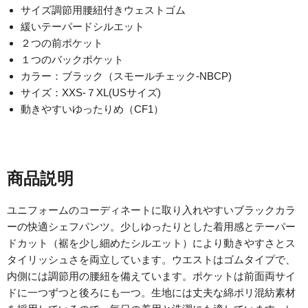
サイズ調節用腰紐付きウェストゴム
緩いテーパードシルエット
２つの前ポケット
１つのバックポケット
カラー：ブラック（スモールチェック‐NBCP)
サイズ：XXS-７XL(USサイズ)
動きやすいゆったりめ（CF1）
商品説明
ユニフォームのコーディネートに取り入れやすいブラックカラ
ーの快適シェフパンツ。少しゆったりとした着用感とテーパー
ドカット（裾を少し細めたシルエット）により動きやすさとス
タイリッシュさを両立しています。ウエストはゴムタイプで、
内側には調節用の腰紐を備えています。ポケットは前面両サイ
ドに一つずつと後ろにも一つ。生地には丈夫な綿ポリ混紡素材