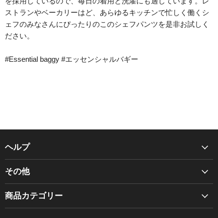
を採用しているので、毎日の着用と洗濯にも適しています。レ
ストランやベーカリーはど、あらゆるキッチンで忙しく働くシ
ェフのみなさんにぴったりのこのシェフパンツを是非お試しく
ださい。
#Essential baggy #エッセンシャルバギー
ヘルプ
Chef Works について
その他
BRAGARD について
商品カタログ
ご利用ガイド
商品カテゴリー
お見積り
お問い合わせ先
BRAGARD