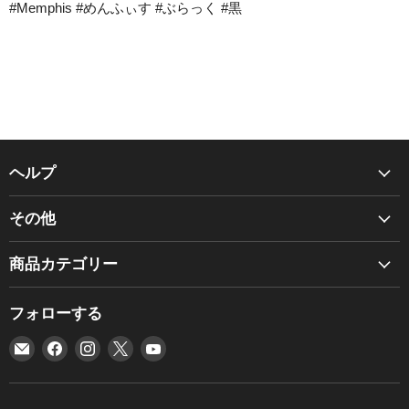
#Memphis #めんふぃす #ぶらっく #黒
ヘルプ
Chef Works について
その他
BRAGARD について
商品カタログ
ご利用ガイド
商品カテゴリー
お見積り
お問い合わせ先
BRAGARD
個人情報保護方針
フォローする
貸出サンプル
NEW
利用規約
ご注文方法
E
Facebook
Instagram
X
YouTube
エプロン
グローバルネットワーク
メ
で
で
で
で
配送・納期
コックコート
グローバルソーシングポリシー
ー
見
見
見
見
お支払い方法
シャツ