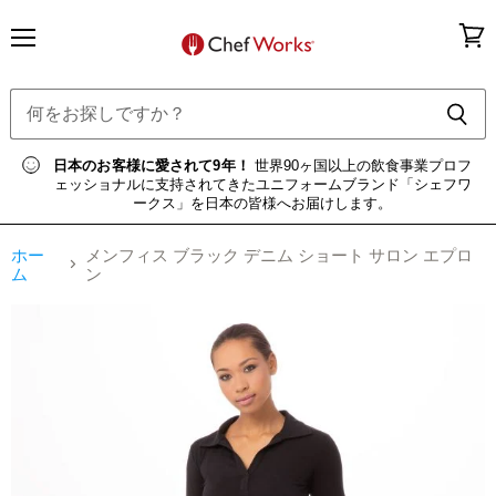
メ
カ
ニ
ー
ュ
ト
ー
を
見
る
日本のお客様に愛されて9年！
世界90ヶ国以上の飲食事業プロフ
ェッショナルに支持されてきたユニフォームブランド「シェフワ
ークス」を日本の皆様へお届けします。
ホー
メンフィス ブラック デニム ショート サロン エプロ
ム
ン