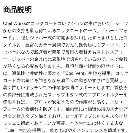
商品説明
Chef Worksのコックコートコレクションの中において、シェフ
からの支持を最も得ているコックコートの一つ、「ハートフォ
ード」。隠しジッパー式の前開きを採用したすっきりとしたス
タイルと、豊富なカラー展開でどんな飲食店にもフィット。ジ
ッパー式なので脱ぎ着が簡単で毎日の着替えもストレスフリ
ー。ジッパーの金具は比翼生地で隠されているので、火で金具
が熱くなる心配もありません。身頃前面と背面の両サイドに
は、通気性と伸縮性に優れる「Cool Vent」生地を採用。コック
コート内の蒸れを防ぎながら肩回りの動きやすさにも貢献し、
暑く忙しいキッチンでの作業を快適にサポートします。首後ろ
の襟部分に搭載されたスナップボタン式のエプロンホルダーを
使用すれば、エプロンが安定するので作業がし易く、またユニ
フォームの着崩れも防ぎます。袖内部には袖留め用のスナップ
ボタン付きタブを備えており、ロールアップした袖もスタイリ
ッシュに留めておくことが可能。本体生地には軽くて丈夫な
「Lite」生地を採用し、乾きもはやくメンテナンスも簡単です。