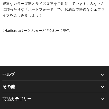
豊富なカラー展開とサイズ展開をご用意しています。みなさん
にぴったりな「ハートフォード」で、お洒落で快適なシェフラ
イフを楽しみましょう！
#Hartford #はーとふぉーど #ぐれー #灰色
ヘルプ
Chef Works について
その他
BRAGARD について
商品カタログ
ご利用ガイド
商品カテゴリー
お見積り
お問い合わせ先
BRAGARD