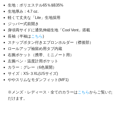
生地：ポリエステル65％/綿35%
生地厚み：4.7 oz.
軽くて丈夫な「Lite」生地採用
ジッパー式前開き
身頃両サイドに通気伸縮生地「Cool Vent」搭載
長袖（半袖は
こちら
)
スナップボタン付きエプロンホルダー（襟後部）
ロールアップ袖留め用タブ内蔵
右腕ポケット（携帯、ミニノート用）
左腕ペン・温度計用ポケット
カラー：グレー（6色展開）
サイズ：XS-３XL(USサイズ)
ややスリムなモダンフィット(MF1)
※メンズ・レディース・全てのカラーは
こちら
からご覧いた
だけます。