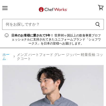
メ
カ
ニ
ー
ュ
ト
ー
を
見
る
日本のお客様に愛されて9年！
世界90ヶ国以上の飲食事業プロフ
ェッショナルに支持されてきたユニフォームブランド「シェフワ
ークス」を日本の皆様へお届けします。
ホー
メンズ ハートフォード グレー ジッパー 軽量長袖 コッ
ム
クコート