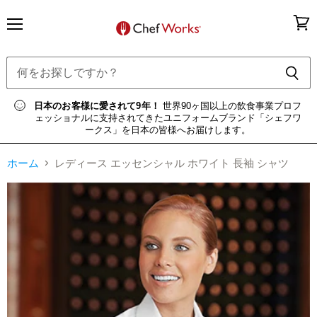
メ
カ
ニ
ー
ュ
ト
ー
を
見
る
日本のお客様に愛されて9年！
世界90ヶ国以上の飲食事業プロフ
ェッショナルに支持されてきたユニフォームブランド「シェフワ
ークス」を日本の皆様へお届けします。
ホーム
レディース エッセンシャル ホワイト 長袖 シャツ