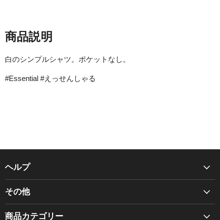
商品説明
白のシンプルシャツ。ポケットなし。
#Essential #えっせんしゃる
ヘルプ
Chef Works について
その他
BRAGARD について
商品カタログ
ご利用ガイド
商品カテゴリー